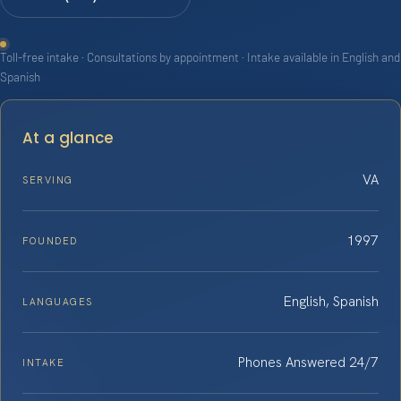
Toll-free intake · Consultations by appointment · Intake available in English and
Spanish
At a glance
VA
SERVING
1997
FOUNDED
English, Spanish
LANGUAGES
Phones Answered 24/7
INTAKE