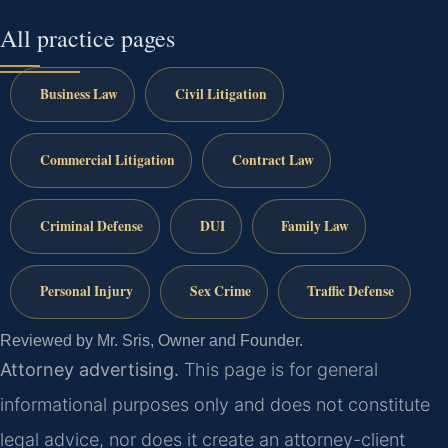
All practice pages
Business Law
Civil Litigation
Commercial Litigation
Contract Law
Criminal Defense
DUI
Family Law
Personal Injury
Sex Crime
Traffic Defense
Reviewed by Mr. Sris, Owner and Founder.
Attorney advertising.
This page is for general
informational purposes only and does not constitute
legal advice, nor does it create an attorney-client