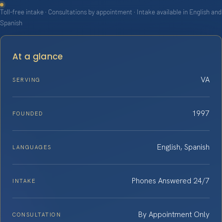
Toll-free intake · Consultations by appointment · Intake available in English and
Spanish
At a glance
VA
SERVING
1997
FOUNDED
English, Spanish
LANGUAGES
Phones Answered 24/7
INTAKE
By Appointment Only
CONSULTATION