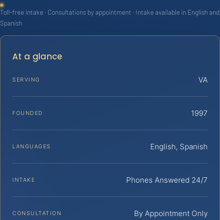
Toll-free intake · Consultations by appointment · Intake available in English and
Spanish
At a glance
VA
SERVING
1997
FOUNDED
English, Spanish
LANGUAGES
Phones Answered 24/7
INTAKE
By Appointment Only
CONSULTATION