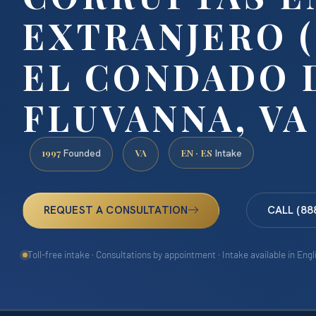
EXTRANJERO (
EL CONDADO 
FLUVANNA, VA
1997
VA
EN · ES
Founded
Intake
REQUEST A CONSULTATION
CALL (88
Toll-free intake · Consultations by appointment · Intake available in Eng