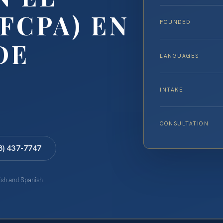
FCPA) EN
FOUNDED
DE
LANGUAGES
INTAKE
CONSULTATION
8) 437-7747
lish and Spanish