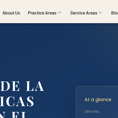
About Us
Practice Areas
Service Areas
Blo
DE LA
ICAS
At a glance
N EL
SERVING