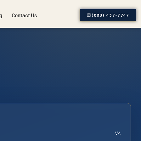
g
Contact Us
(888) 437-7747
VA