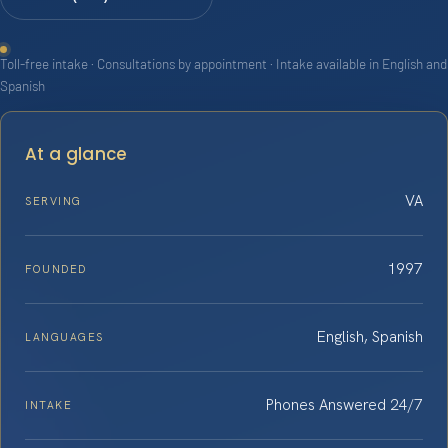
Toll-free intake · Consultations by appointment · Intake available in English and
Spanish
At a glance
VA
SERVING
1997
FOUNDED
English, Spanish
LANGUAGES
Phones Answered 24/7
INTAKE