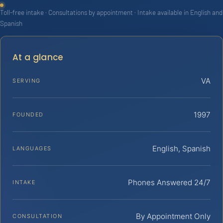
Toll-free intake · Consultations by appointment · Intake available in English and
Spanish
At a glance
VA
SERVING
1997
FOUNDED
English, Spanish
LANGUAGES
Phones Answered 24/7
INTAKE
By Appointment Only
CONSULTATION