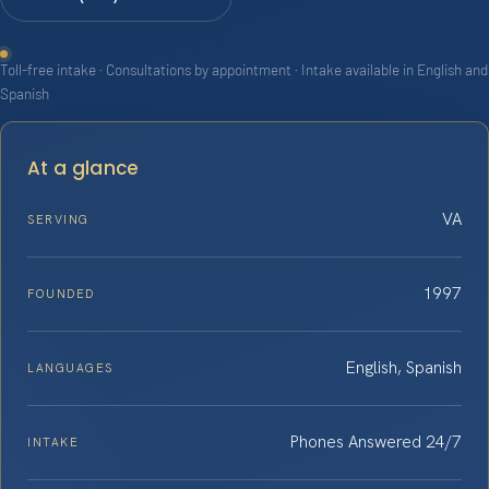
Toll-free intake · Consultations by appointment · Intake available in English and
Spanish
At a glance
VA
SERVING
1997
FOUNDED
English, Spanish
LANGUAGES
Phones Answered 24/7
INTAKE