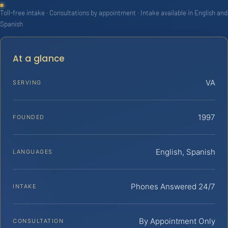
Toll-free intake · Consultations by appointment · Intake available in English and
Spanish
At a glance
VA
SERVING
1997
FOUNDED
English, Spanish
LANGUAGES
Phones Answered 24/7
INTAKE
By Appointment Only
CONSULTATION