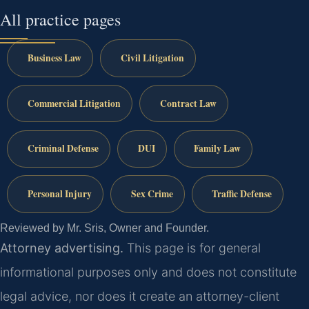
All practice pages
Business Law
Civil Litigation
Commercial Litigation
Contract Law
Criminal Defense
DUI
Family Law
Personal Injury
Sex Crime
Traffic Defense
Reviewed by Mr. Sris, Owner and Founder.
Attorney advertising.
This page is for general
informational purposes only and does not constitute
legal advice, nor does it create an attorney-client