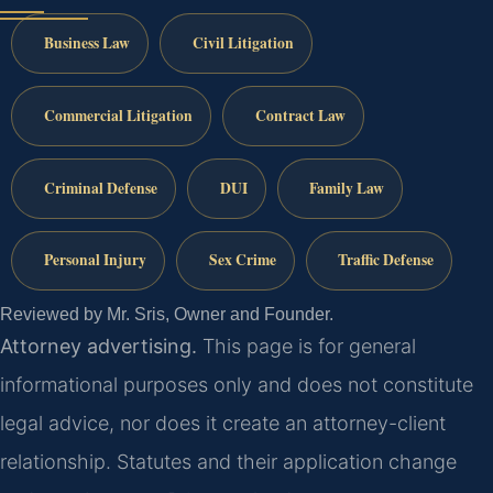
Business Law
Civil Litigation
Commercial Litigation
Contract Law
Criminal Defense
DUI
Family Law
Personal Injury
Sex Crime
Traffic Defense
Reviewed by Mr. Sris, Owner and Founder.
Attorney advertising.
This page is for general
informational purposes only and does not constitute
legal advice, nor does it create an attorney-client
relationship. Statutes and their application change