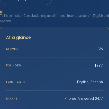
Toll-free intake · Consultations by appointment · Intake available in English and
Spanish
At a glance
VA
SERVING
1997
FOUNDED
English, Spanish
LANGUAGES
Phones Answered 24/7
INTAKE