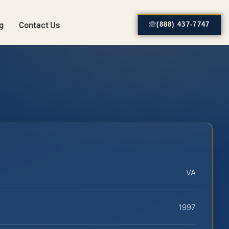
g
Contact Us
(888) 437-7747
VA
1997