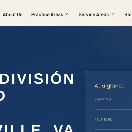
About Us
Practice Areas
Service Areas
Blo
DIVISIÓN
At a glance
D
SERVING
FOUNDED
ILLE, VA