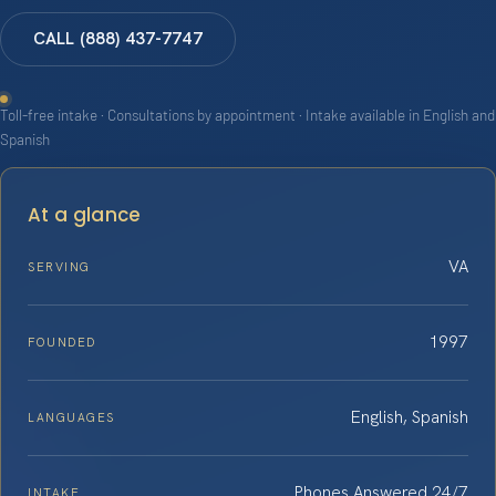
CALL (888) 437-7747
Toll-free intake · Consultations by appointment · Intake available in English and
Spanish
At a glance
VA
SERVING
1997
FOUNDED
English, Spanish
LANGUAGES
Phones Answered 24/7
INTAKE