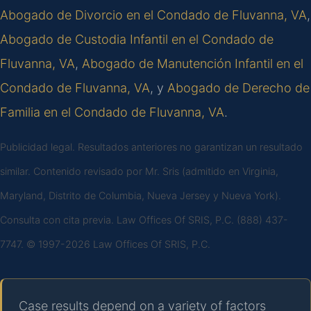
Abogado de Divorcio en el Condado de Fluvanna, VA
,
Abogado de Custodia Infantil en el Condado de
Fluvanna, VA
,
Abogado de Manutención Infantil en el
Condado de Fluvanna, VA
, y
Abogado de Derecho de
Familia en el Condado de Fluvanna, VA
.
Publicidad legal. Resultados anteriores no garantizan un resultado
similar. Contenido revisado por Mr. Sris (admitido en Virginia,
Maryland, Distrito de Columbia, Nueva Jersey y Nueva York).
Consulta con cita previa. Law Offices Of SRIS, P.C. (888) 437-
7747. © 1997-2026 Law Offices Of SRIS, P.C.
Case results depend on a variety of factors