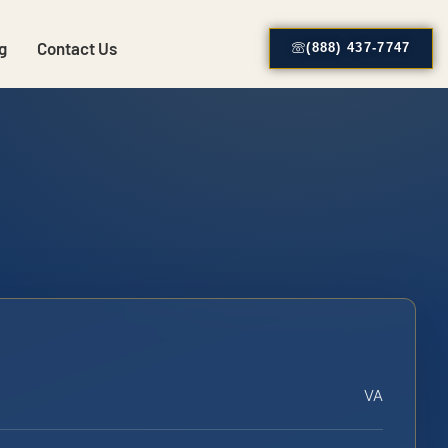
g
Contact Us
(888) 437-7747
VA