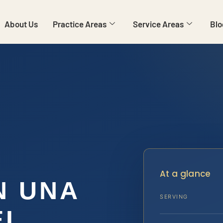
About Us
Practice Areas
Service Areas
Blo
At a glance
N UNA
SERVING
EL