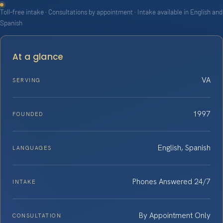
Toll-free intake · Consultations by appointment · Intake available in English and
Spanish
At a glance
VA
SERVING
1997
FOUNDED
English, Spanish
LANGUAGES
Phones Answered 24/7
INTAKE
By Appointment Only
CONSULTATION