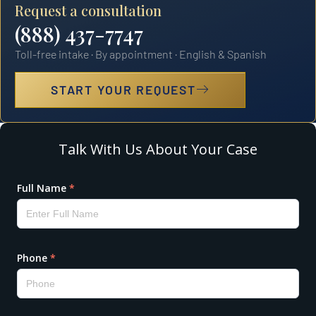
Request a consultation
(888) 437-7747
Toll-free intake · By appointment · English & Spanish
START YOUR REQUEST