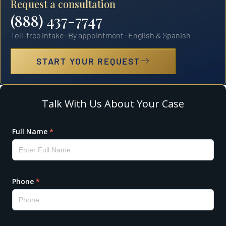
Request a consultation
(888) 437-7747
Toll-free intake · By appointment · English & Spanish
START YOUR REQUEST