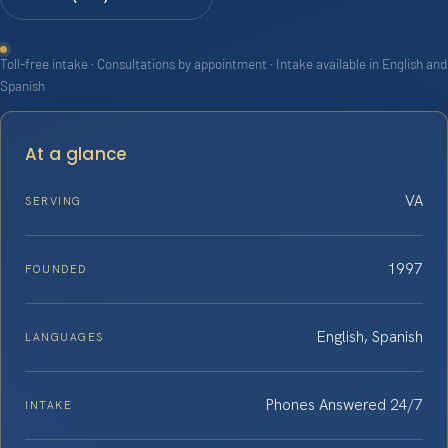
Toll-free intake · Consultations by appointment · Intake available in English and
Spanish
At a glance
VA
SERVING
1997
FOUNDED
English, Spanish
LANGUAGES
Phones Answered 24/7
INTAKE