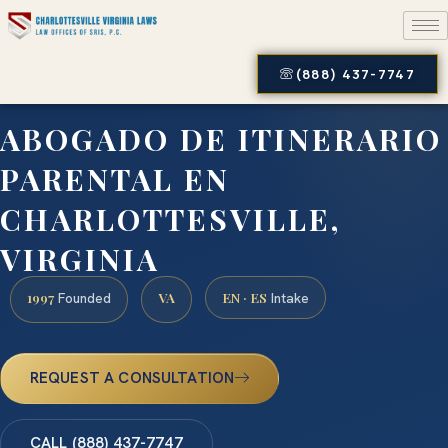
(888) 437-7747
ABOGADO DE ITINERARIO
PARENTAL EN
CHARLOTTESVILLE,
VIRGINIA
1997
VA
EN · ES
Founded
Intake
REQUEST A CONSULTATION
CALL (888) 437-7747