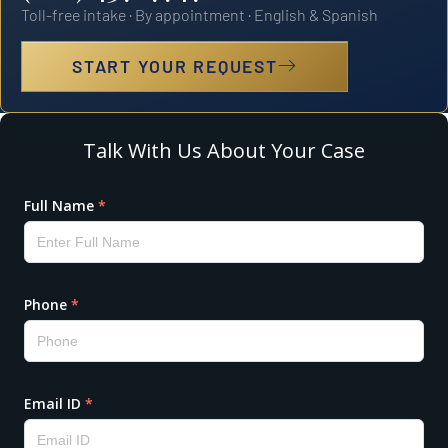
Toll-free intake · By appointment · English & Spanish
START YOUR REQUEST