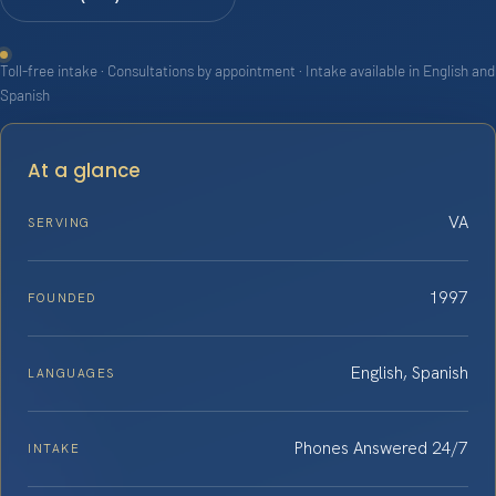
Toll-free intake · Consultations by appointment · Intake available in English and
Spanish
At a glance
VA
SERVING
1997
FOUNDED
English, Spanish
LANGUAGES
Phones Answered 24/7
INTAKE