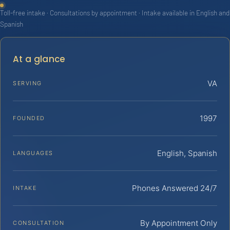
Toll-free intake · Consultations by appointment · Intake available in English and
Spanish
At a glance
VA
SERVING
1997
FOUNDED
English, Spanish
LANGUAGES
Phones Answered 24/7
INTAKE
By Appointment Only
CONSULTATION