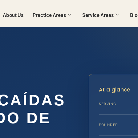
About Us
Practice Areas
Service Areas
Blo
At a glance
 CAÍDAS
SERVING
DO DE
FOUNDED
A