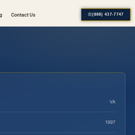
g
Contact Us
(888) 437-7747
VA
1997