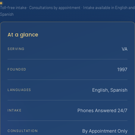
Toll-free intake · Consultations by appointment · Intake available in English and
Spanish
At a glance
VA
SERVING
1997
FOUNDED
English, Spanish
LANGUAGES
Phones Answered 24/7
INTAKE
By Appointment Only
CONSULTATION