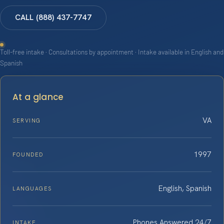
CALL (888) 437-7747
Toll-free intake · Consultations by appointment · Intake available in English and
Spanish
At a glance
VA
SERVING
1997
FOUNDED
English, Spanish
LANGUAGES
Phones Answered 24/7
INTAKE