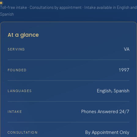
Toll-free intake · Consultations by appointment · Intake available in English and
Spanish
At a glance
VA
SERVING
1997
FOUNDED
English, Spanish
LANGUAGES
Phones Answered 24/7
INTAKE
By Appointment Only
CONSULTATION