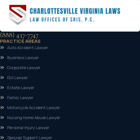
(888) 437-7747
PRACTICE AREAS
Auto Accident Lawyer
Business Lawyer
Corporate Lawyer
DUI Lawyer
Estate Lawyer
Family Lawyer
Motorcycle Accident Lawyer
Nursing Home Abuse Lawyer
Personal Injury Lawyer
Spousal Support Lawyer