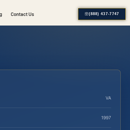
g
Contact Us
(888) 437-7747
VA
1997