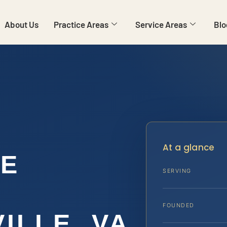
About Us
Practice Areas
Service Areas
Blo
At a glance
DE
SERVING
FOUNDED
ILLE, VA