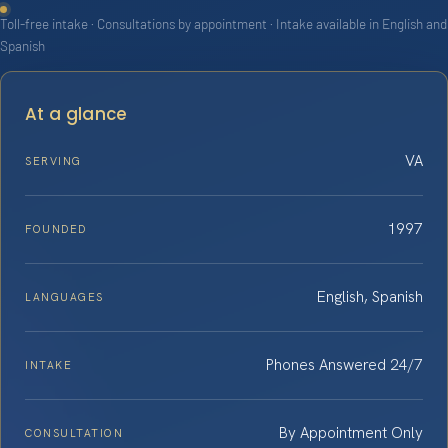
Toll-free intake · Consultations by appointment · Intake available in English and
Spanish
At a glance
VA
SERVING
1997
FOUNDED
English, Spanish
LANGUAGES
Phones Answered 24/7
INTAKE
By Appointment Only
CONSULTATION