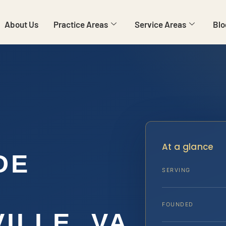
About Us
Practice Areas
Service Areas
Blo
At a glance
DE
SERVING
FOUNDED
ILLE, VA