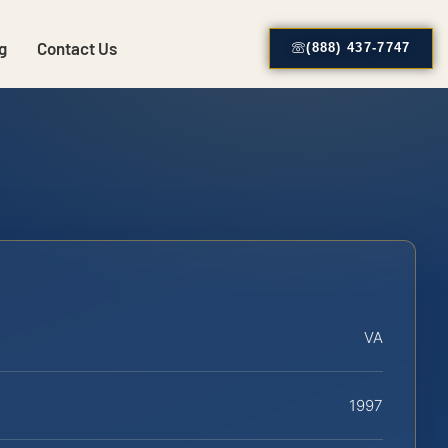
g
Contact Us
(888) 437-7747
VA
1997