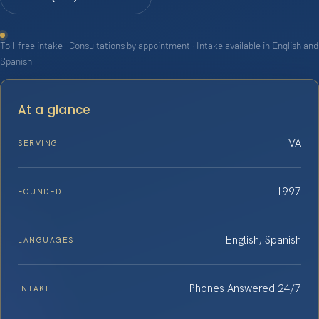
Toll-free intake · Consultations by appointment · Intake available in English and
Spanish
At a glance
VA
SERVING
1997
FOUNDED
English, Spanish
LANGUAGES
Phones Answered 24/7
INTAKE