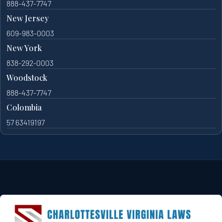
888-437-7747
New Jersey
609-983-0003
New York
838-292-0003
Woodstock
888-437-7747
Colombia
57 63419197