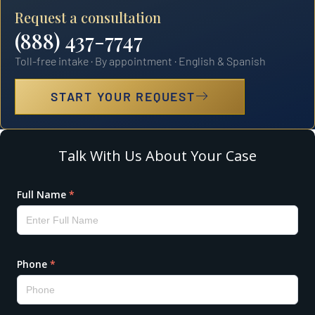
Request a consultation
(888) 437-7747
Toll-free intake · By appointment · English & Spanish
START YOUR REQUEST