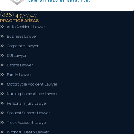
(888) 437-7747
PRACTICE AREAS
Auto Accident Lawyer
Business Lawyer
Corporate Lawyer
DUI Lawyer
Estate Lawyer
Family Lawyer
Motorcycle Accident Lawyer
Nursing Home Abuse Lawyer
Personal Injury Lawyer
Spousal Support Lawyer
Truck Accident Lawyer
Wrongful Death Lawyer