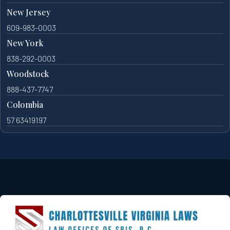
New Jersey
609-983-0003
New York
838-292-0003
Woodstock
888-437-7747
Colombia
57 63419197