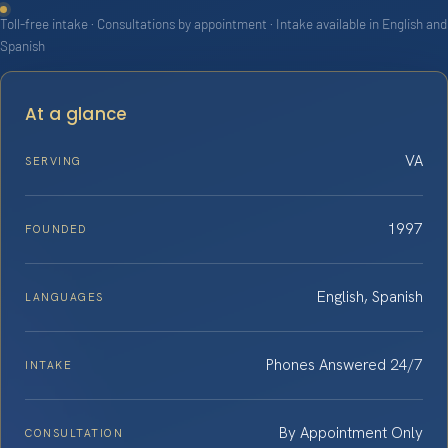
Toll-free intake · Consultations by appointment · Intake available in English and
Spanish
At a glance
VA
SERVING
1997
FOUNDED
English, Spanish
LANGUAGES
Phones Answered 24/7
INTAKE
By Appointment Only
CONSULTATION