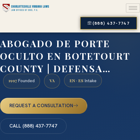
(888) 437-7747
ABOGADO DE PORTE
OCULTO EN BOTETOURT
COUNTY | DEFENSA…
1997
VA
EN · ES
Founded
Intake
REQUEST A CONSULTATION
CALL (888) 437-7747