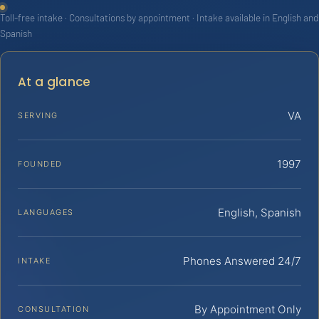
Toll-free intake · Consultations by appointment · Intake available in English and
Spanish
At a glance
VA
SERVING
1997
FOUNDED
English, Spanish
LANGUAGES
Phones Answered 24/7
INTAKE
By Appointment Only
CONSULTATION